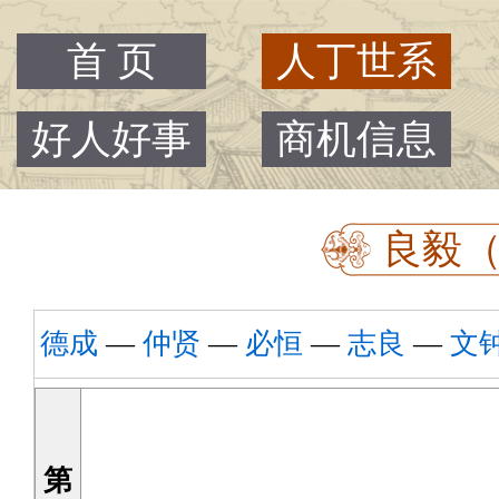
首 页
人丁世系
好人好事
商机信息
良毅（
德成
—
仲贤
—
必恒
—
志良
—
文
第