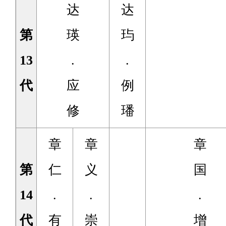
达
达
第
瑛
玙
13
.
.
代
应
例
修
璠
章
章
章
第
仁
义
国
14
.
.
.
代
有
崇
增