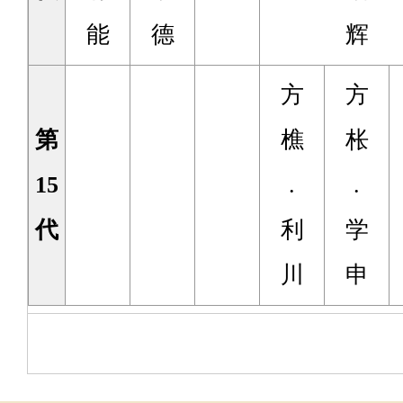
能
德
辉
方
方
第
樵
枨
15
.
.
代
利
学
川
申