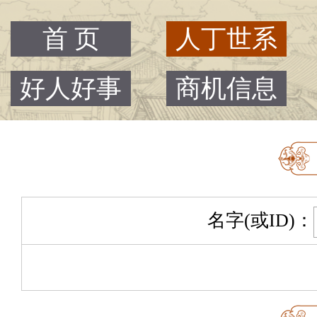
首 页
人丁世系
好人好事
商机信息
名字(或ID)：