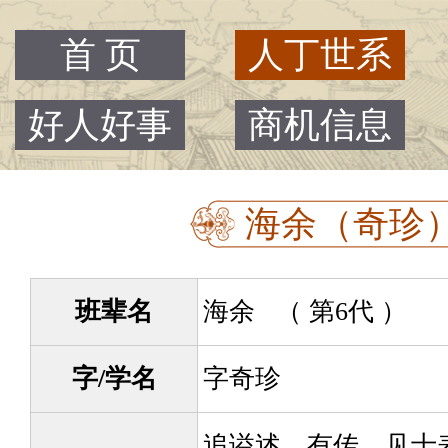
首 页
人丁世系
好人好事
商机信息
海余（奇珍） -
班辈名
海余 （ 第6代 ）
字/学名
字奇珍
追谥述，有传，见士表