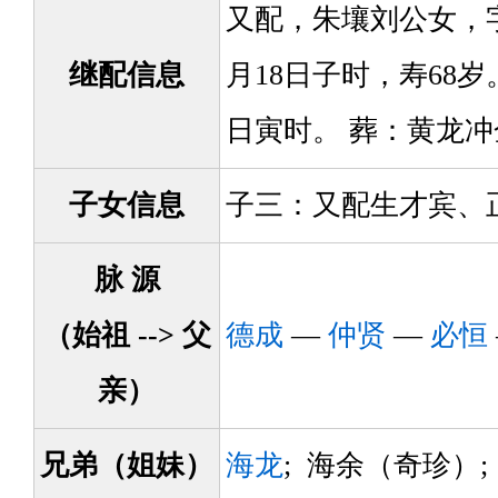
又配，朱壤刘公女，字
继配信息
月18日子时，寿68岁
日寅时。 葬：黄龙
子女信息
子三：又配生才宾、
脉 源
（始祖 --> 父
德成
—
仲贤
—
必恒
亲）
兄弟（姐妹）
海龙
; 海余（奇珍）