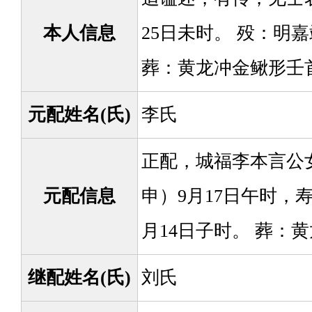
本人信息
25日未时。 殁：明
葬：黄龙冲金鳅形壬
元配姓名(氏)
李氏
正配，城福李本言公女
元配信息
申）9月17日午时，寿
月14日子时。 葬：
继配姓名(氏)
刘氏