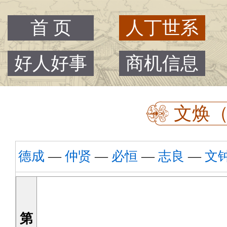
首 页
人丁世系
好人好事
商机信息
文焕（
德成
—
仲贤
—
必恒
—
志良
—
文
第