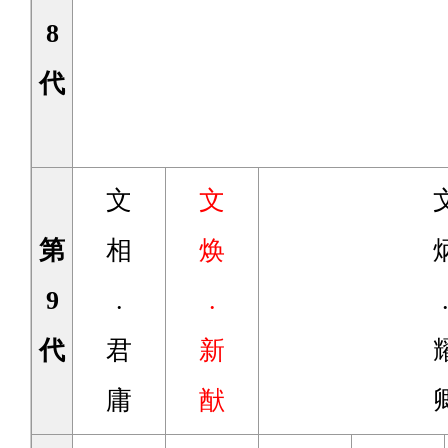
8
代
文
文
第
相
焕
9
.
.
代
君
新
庸
猷