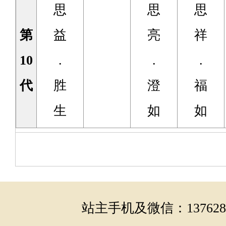
思
思
思
第
益
亮
祥
10
.
.
.
代
胜
澄
福
生
如
如
站主手机及微信：1376286