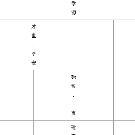
学
源
才
世
.
济
安
尧
曾
.
一
贯
建