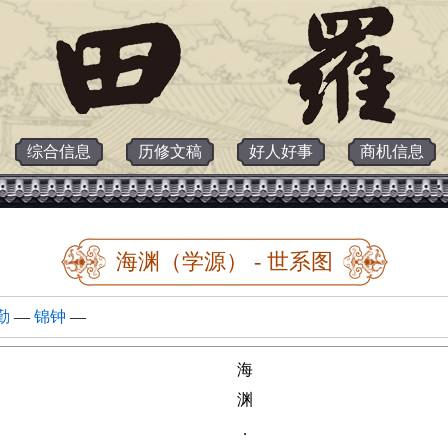
综合信息
历修文稿
好人好事
商机信息
海渊（学源） - 世系图
勤
—
锦钟
—
海
渊
.