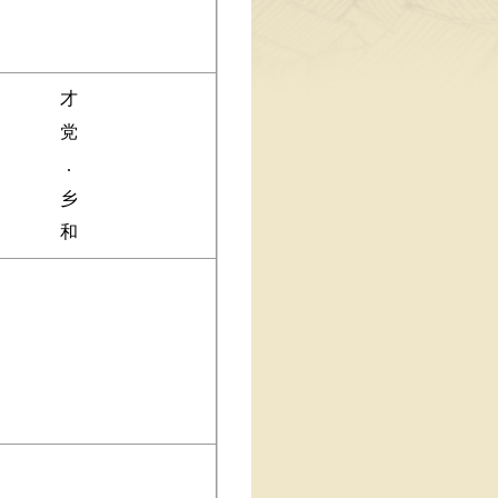
才
党
.
乡
和