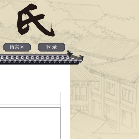
留言区
登 录