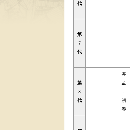
代
第
7
代
尧
第
孟
8
.
代
初
春