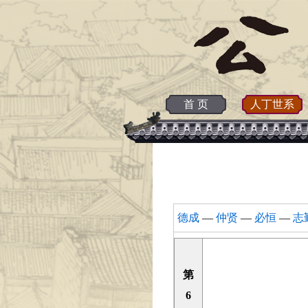
首 页
人丁世系
德成
—
仲贤
—
必恒
—
志
第
6