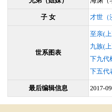
兄弟（姐妹）
海渊（
子 女
才世（
至亲(
九族(
世系图表
下九代
下五代
最后编辑信息
2017-0