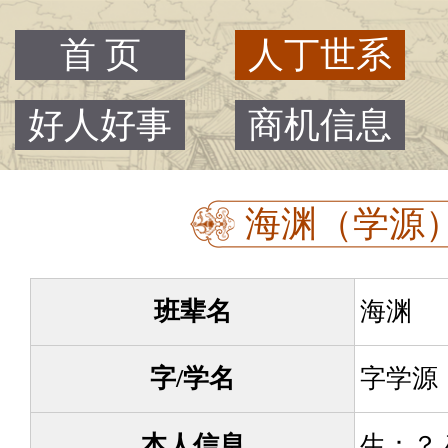
首 页
人丁世系
好人好事
商机信息
海渊（学源） -
班辈名
海渊 （
字/学名
字学源
本人信息
生：？