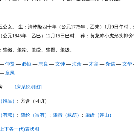
五公女。 生：清乾隆四十年（公元1775年，乙未）1月9日午时，
（公元1845年，乙巳）12月15日巳时。 葬：黄龙冲小虎形头排
：肇缀、肇纶、肇绶、肇搢、肇级。
—
仲贤
—
必恒
—
志良
—
文钟
—
海余
—
才宾
—
尧镐
—
文华
—
章凤
三房
[房系说明图]
（维品）
; 方含（可贞）
（有叙）
;
肇纶（富有）
;
肇搢（载笏）
;
肇级（连山）
(上下各一代)表状图