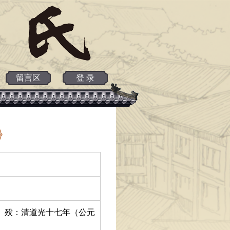
留言区
登 录
岁。 殁：清道光十七年（公元