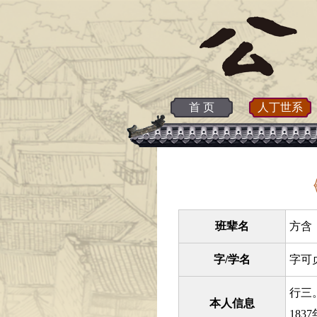
首 页
人丁世系
班辈名
方含 
字/学名
字可
行三
本人信息
18