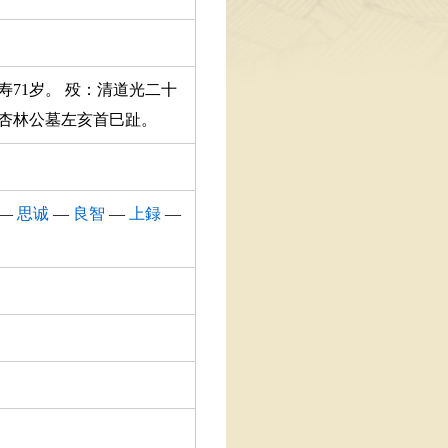
寿71岁。 殁：清道光二十
旁杏林公墓左亥首巳趾。
—
思诚
—
良智
—
上録
—