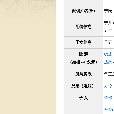
配偶姓名(氏)
宁氏
宁凡
配偶信息
五年
子女信息
子五
脉 源
德成
（始祖 --> 父亲）
达悉
所属房系
华
兄弟（姐妹）
方珍
子 女
肇缀
至亲