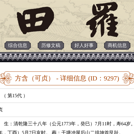
综合信息
历修文稿
好人好事
商机信息
方含（可贞） - 详细信息 (ID：9297)
（ 第15代 ）
贞
。 生：清乾隆三十八年（公元1773年，癸巳）7月11时，寿64
37年，丁酉）5月7日亥时。 葬：干塘冲屋后山二排坤首艮趾。