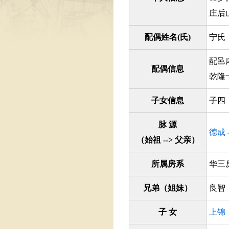
庄后
配偶姓名(氏)
宁氏
配邑
配偶信息
乾隆
子女信息
子四
脉 源
德成
（始祖 --> 父亲）
所属房系
华
兄弟（姐妹）
良智
子 女
上锦