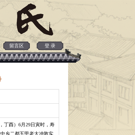
留言区
登 录
，丁酉）6月29日寅时，寿
葬：中乡二都五甲老大冲敦实