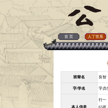
首 页
人丁世系
班辈名
良智 
字/学名
字贞
行一
本人信息
63