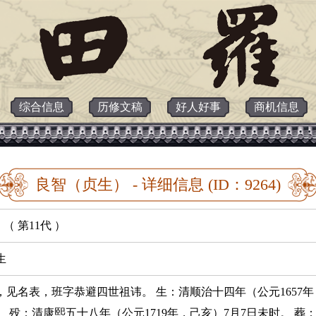
综合信息
历修文稿
好人好事
商机信息
良智（贞生） - 详细信息 (ID：9264)
（ 第11代 ）
生
，见名表，班字恭避四世祖讳。 生：清顺治十四年（公元1657年
岁。 殁：清康熙五十八年（公元1719年，己亥）7月7日未时。 