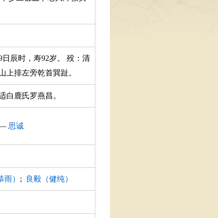
9日辰时，寿92岁。 殁：清
后山上排左旁乾首巽趾。
适白鹿氏罗燕昌。
—
思诚
恭雨）
;
良毅（健纯）