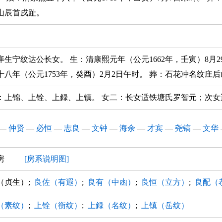
山辰首戌趾。
庠生宁纹达公长女。 生：清康熙元年（公元1662年，壬寅）8月2
十八年（公元1753年，癸酉）2月2日午时。 葬：石花冲名纹庄
：上锦、上铨、上録、上镇。 女二：长女适铁塘氏罗智元；次女
—
仲贤
—
必恒
—
志良
—
文钟
—
海余
—
才宾
—
尧镐
—
文华
三房
[房系说明图]
（贞生）;
良佐（有遐）
;
良有（中凼）
;
良恒（立方）
;
良配（
（素纹）
;
上铨（衡纹）
;
上録（名纹）
;
上镇（岳纹）