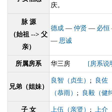
庆。
脉 源
德成
—
仲贤
—
必恒
（始祖 --> 父
—
思诚
亲）
所属房系
华三房
[房系说
良智（贞生）
;
良佐
兄弟（姐妹）
（恭雨）
;
良毅（健
子 女
上伍（亲贤）
;
上介