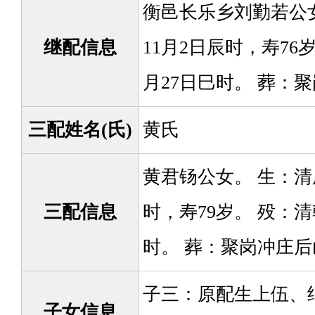
衡邑长乐乡刘勤若公女
继配信息
11月2日辰时，寿76
月27日巳时。 葬：
三配姓名(氏)
黄氏
黄君钖公女。 生：清
三配信息
时，寿79岁。 殁：清
时。 葬：聚岗冲庄
子三：原配生上伍、
子女信息