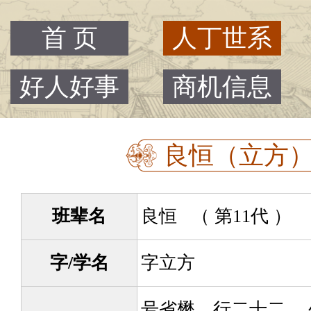
首 页
人丁世系
好人好事
商机信息
良恒（立方） -
班辈名
良恒 （ 第11代 ）
字/学名
字立方
号省懋，行二十二。 