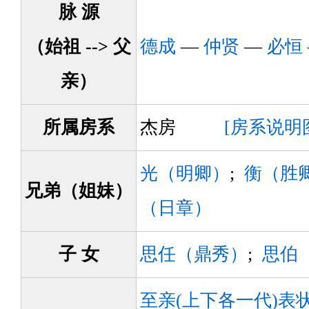
脉 源
（始祖 --> 父
德成
—
仲贤
—
必恒
亲）
所属房系
杰房
[房系说明
光（明卿）
;
衡（胜
兄弟（姐妹）
（日章）
子 女
思任（鼎秀）
;
思伯
至亲(上下各一代)表