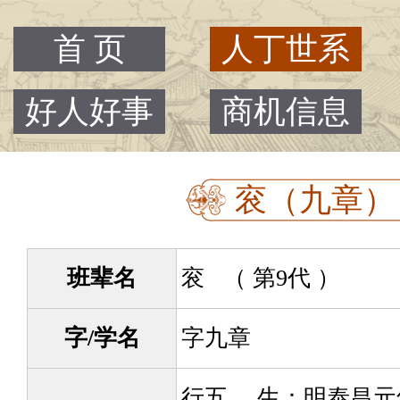
首 页
人丁世系
好人好事
商机信息
衮（九章） -
班辈名
衮 （ 第9代 ）
字/学名
字九章
行五。 生：明泰昌元