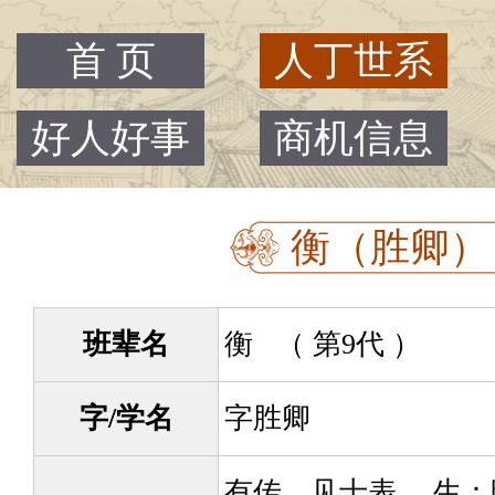
首 页
人丁世系
好人好事
商机信息
衡（胜卿） -
班辈名
衡 （ 第9代 ）
字/学名
字胜卿
有传，见士表。 生：