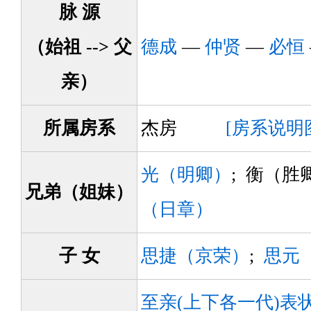
脉 源
（始祖 --> 父
德成
—
仲贤
—
必恒
亲）
所属房系
杰房
[房系说明
光（明卿）
; 衡（胜
兄弟（姐妹）
（日章）
子 女
思捷（京荣）
;
思元
至亲(上下各一代)表