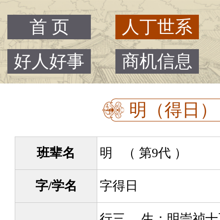
首 页
人丁世系
好人好事
商机信息
明（得日） -
班辈名
明 （ 第9代 ）
字/学名
字得日
行三。 生：明崇祯十