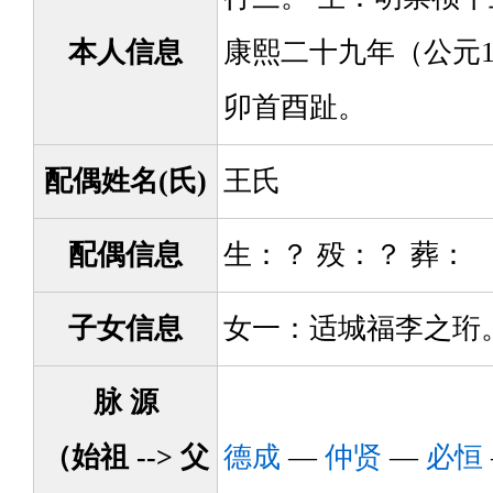
本人信息
康熙二十九年（公元1
卯首酉趾。
配偶姓名(氏)
王氏
配偶信息
生：？ 殁：？ 葬：
子女信息
女一：适城福李之珩
脉 源
（始祖 --> 父
德成
—
仲贤
—
必恒