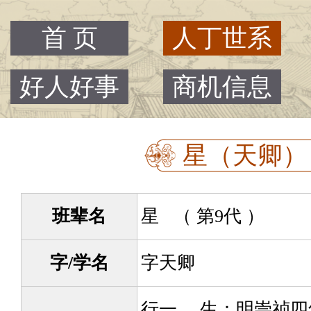
首 页
人丁世系
好人好事
商机信息
星（天卿） -
班辈名
星 （ 第9代 ）
字/学名
字天卿
行一。 生：明崇祯四