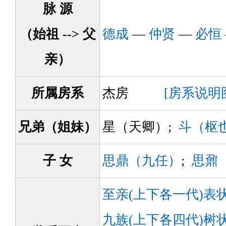
脉 源
（始祖 --> 父
德成
—
仲贤
—
必恒
亲）
所属房系
杰房
[房系说明
兄弟（姐妹）
星（天卿）;
斗（枢
子 女
思鼎（九任）
;
思鼐
至亲(上下各一代)表
九族(上下各四代)树