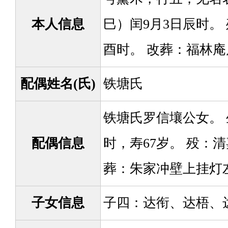
本人信息
巳）闰9月3日辰时。 
酉时。 改葬：福林
配偶姓名(氏)
铁塘氏
铁塘氏罗信壤公女。 
配偶信息
时，寿67岁。 殁：清
葬：朱家冲壁上挂灯
子女信息
子四：达衔、达梧、