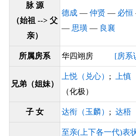
脉 源
德成
—
仲贤
—
必恒
（始祖 --> 父
—
思璜
—
良襄
亲）
所属房系
华四翊房
[房系
上悦（兑心）
;
上慎
兄弟（姐妹）
（化极）
子 女
达衔（玉麟）
;
达梧
至亲(上下各一代)表