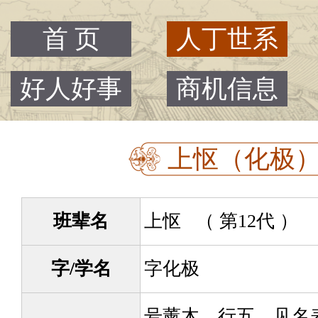
首 页
人丁世系
好人好事
商机信息
上怄（化极） -
班辈名
上怄 （ 第12代 ）
字/学名
字化极
号薰木，行五，见名表