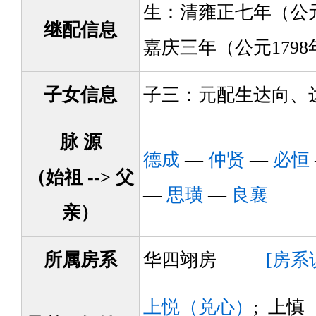
生：清雍正七年（公元1
继配信息
嘉庆三年（公元179
子女信息
子三：元配生达向、
脉 源
德成
—
仲贤
—
必恒
（始祖 --> 父
—
思璜
—
良襄
亲）
所属房系
华四翊房
[房系
上悦（兑心）
; 上慎