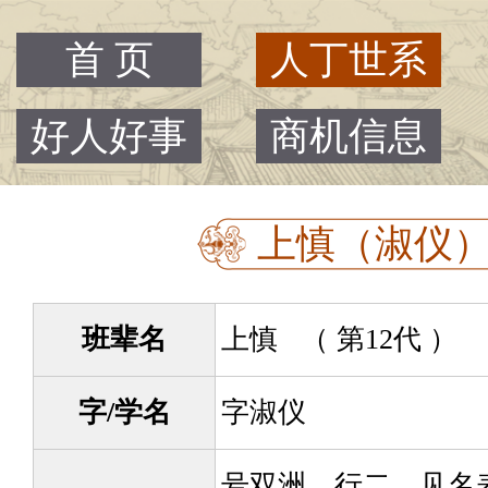
首 页
人丁世系
好人好事
商机信息
上慎（淑仪） -
班辈名
上慎 （ 第12代 ）
字/学名
字淑仪
号双洲，行二，见名表