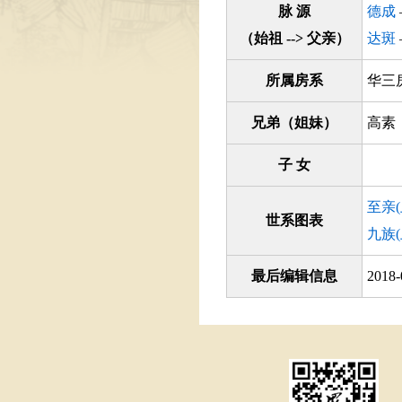
脉 源
德成
（始祖 --> 父亲）
达斑
所属房系
华
兄弟（姐妹）
高素
子 女
至亲
世系图表
九族
最后编辑信息
2018