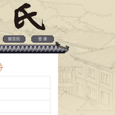
留言区
登 录