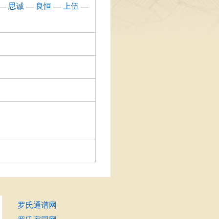
—
思诚
—
良恒
—
上伍
—
罗氏通谱网