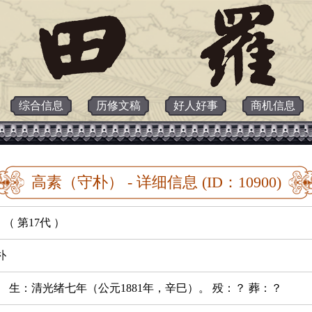
综合信息
历修文稿
好人好事
商机信息
高素（守朴） - 详细信息 (ID：10900)
（ 第17代 ）
朴
。 生：清光绪七年（公元1881年，辛巳）。 殁：？ 葬：？