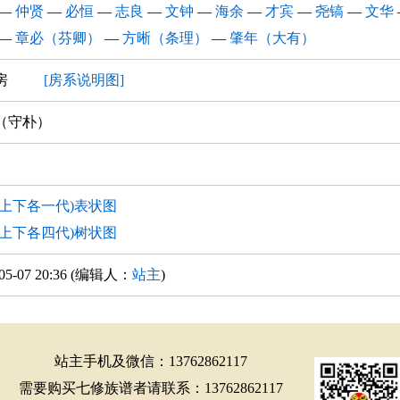
—
仲贤
—
必恒
—
志良
—
文钟
—
海余
—
才宾
—
尧镐
—
文华
—
章必（芬卿）
—
方晰（条理）
—
肇年（大有）
三房
[房系说明图]
（守朴）
(上下各一代)表状图
(上下各四代)树状图
-05-07 20:36 (编辑人：
站主
)
站主手机及微信：13762862117
需要购买七修族谱者请联系：13762862117