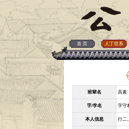
首 页
人丁世系
班辈名
高素 
字/学名
字守
本人信息
行二