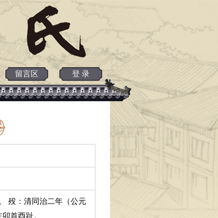
留言区
登 录
时。 殁：清同治二年（公元
左卯首酉趾。