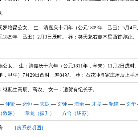
氏
氏罗培昆公女。 生：清嘉庆十四年（公元1809年，己巳）5月4
元1829年，己丑）2月3日辰时。 葬：笑天龙右侧木星酉首卯趾。
德公女。 生：清嘉庆十六年（公元1811年，辛未）11月2日戌时
94年，甲午）7月29日酉时，寿84岁。 葬：石花冲肖家庄屋后上
：继配生高辰、高农。 女一：适贺有纪长子。
—
仲贤
—
必恒
—
志良
—
文钟
—
海余
—
才宾
—
尧镐
—
文华
（敦源）
—
章龙（振升）
—
方合（绍苏）
三房
[房系说明图]