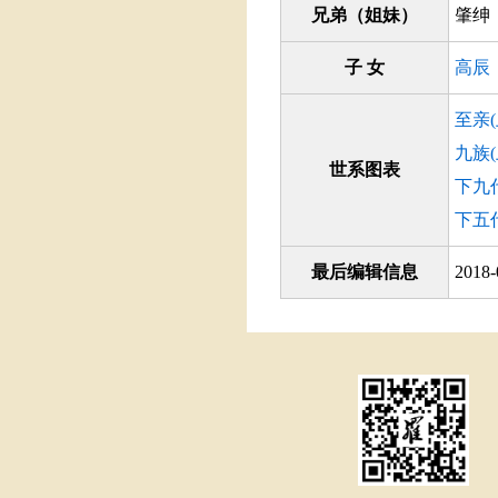
兄弟（姐妹）
肇绅
子 女
高辰
至亲
九族
世系图表
下九
下五
最后编辑信息
2018