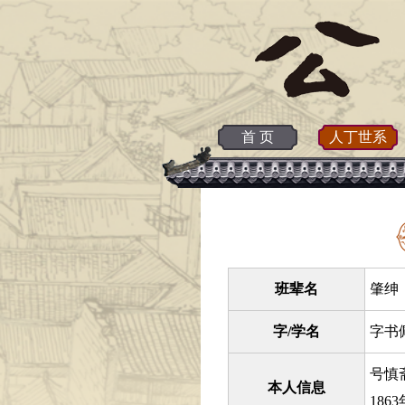
首 页
人丁世系
班辈名
肇绅 
字/学名
字书
号慎
本人信息
18