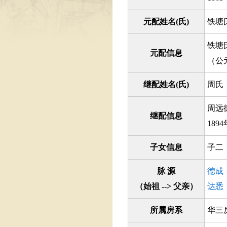
元配姓名(氏)
铁塘
铁塘
元配信息
（公
继配姓名(氏)
周氏
周远
继配信息
18
子女信息
子二
脉 源
德成
（始祖 --> 父亲）
达悉
所属房系
华