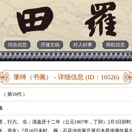
综合信息
历修文稿
好人好事
商机信息
肇绅（书佩） - 详细信息 (ID：10526)
（ 第16代 ）
佩
斋，行六。 生：清嘉庆十二年（公元1807年，丁卯）2月3日卯
63年，癸亥）7月16日未时。 葬：石花冲肖家庄屋后木星傍肇纹墓