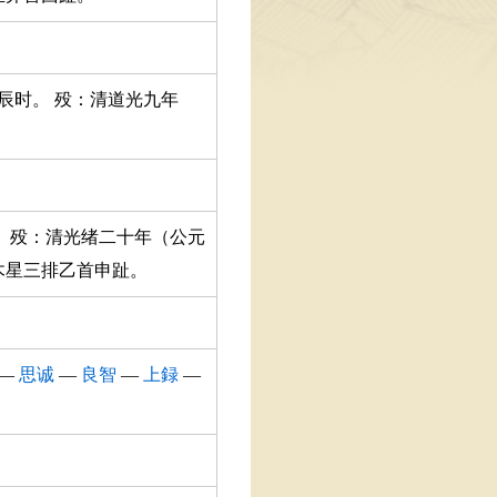
日辰时。 殁：清道光九年
。 殁：清光绪二十年（公元
手木星三排乙首申趾。
—
思诚
—
良智
—
上録
—