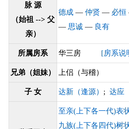
脉 源
德成
—
仲贤
—
必恒
（始祖 --> 父
—
思诚
—
良有
亲）
所属房系
华三房
[房系说
兄弟（姐妹）
上侣（与稽）
子 女
达新（逢源）
;
达应
至亲(上下各一代)表
九族(上下各四代)树