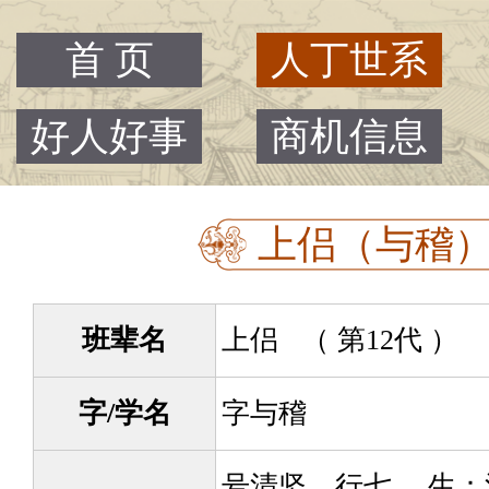
首 页
人丁世系
好人好事
商机信息
上侣（与稽） -
班辈名
上侣 （ 第12代 ）
字/学名
字与稽
号清坚，行七。 生：