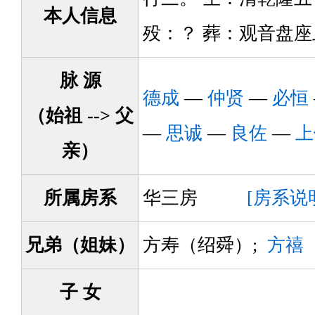
本人信息
殁：？ 葬：观音盘
脉 源
德成
—
仲贤
—
必恒
（始祖 --> 父
—
思诚
—
良佐
—
上
亲）
所属房系
华三房
[房系说
兄弟（姐妹）
方寿（绍舜）;
方禧
子 女