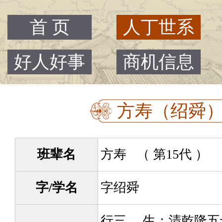
首 页
人丁世系
好人好事
商机信息
方寿（绍舜） -
班辈名
方寿 （ 第15代 ）
字/学名
字绍舜
行三。 生：清乾隆五