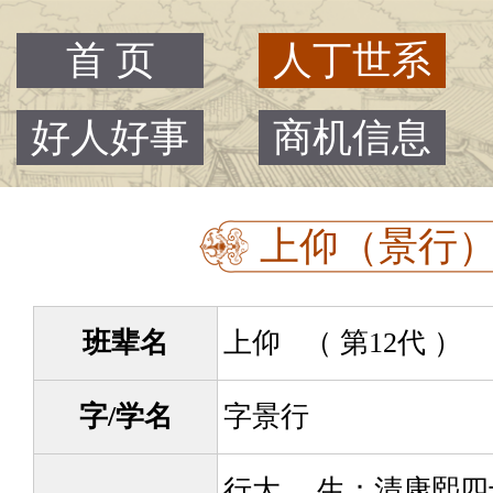
首 页
人丁世系
好人好事
商机信息
上仰（景行） -
班辈名
上仰 （ 第12代 ）
字/学名
字景行
行大。 生：清康熙四