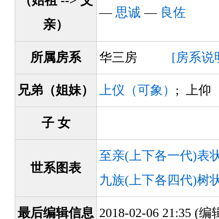
（始祖 --> 父
—
思诚
—
良佐
亲）
所属房系
华三房
[房系说
兄弟（姐妹）
上仪（可象）
; 上仰
子 女
至亲(上下各一代)表
世系图表
九族(上下各四代)树
最后编辑信息
2018-02-06 21:35 