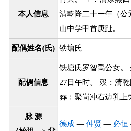
本人信息
清乾隆二十一年（公元
山中学甲首庚趾。
配偶姓名(氏)
铁塘氏
铁塘氏罗智禹公女。 
配偶信息
27日午时。 殁：清乾
葬：聚岗冲右边乳上
脉 源
德成
—
仲贤
—
必恒