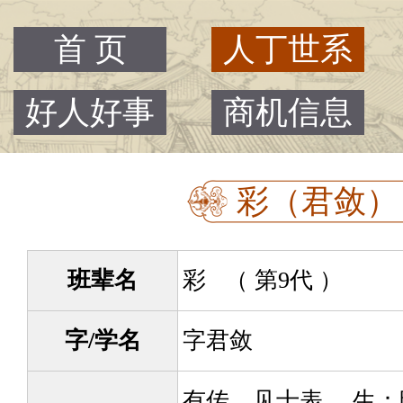
首 页
人丁世系
好人好事
商机信息
彩（君敛） -
班辈名
彩 （ 第9代 ）
字/学名
字君敛
有传，见士表。 生：