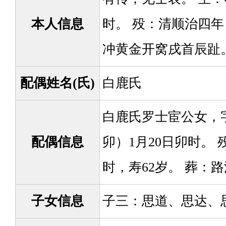
本人信息
时。 殁：清顺治四年
冲黄金开窝戌首辰趾
配偶姓名(氏)
白鹿氏
白鹿氏罗士宦公女，字
配偶信息
卯）1月20日卯时。 
时，寿62岁。 葬：
子女信息
子三：思道、思达、