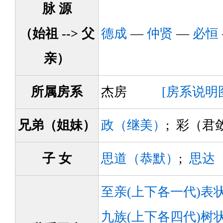
脉 源
（始祖 --> 父
德成
—
仲贤
—
必恒
亲）
所属房系
杰房
[房系说明
兄弟（姐妹）
政（继美）
; 彩（君
子 女
思道（恭默）
;
思达
至亲(上下各一代)表
九族(上下各四代)树