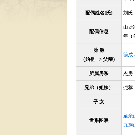
配偶姓名(氏)
刘氏
山塘
配偶信息
年（
脉 源
德成
（始祖 --> 父亲）
所属房系
杰
兄弟（姐妹）
尧荐
子 女
至亲
世系图表
九族