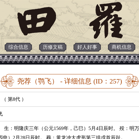
综合信息
历修文稿
好人好事
商机信息
尧荐（鹗飞） - 详细信息 (ID：257)
（ 第8代 ）
飞
。 生：明隆庆三年（公元1569年，己巳）5月4日辰时。 殁：明万
丙申）2月28日辰时。 葬：黄龙冲大虎形第三排戌首辰趾。