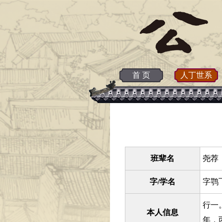
首 页
人丁世系
班辈名
尧荐 
字/学名
字鹗
行一
本人信息
年，