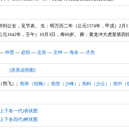
冲刘公女，见节表。 生：明万历二年（公元1574年，甲戌）2月1
公元1642年，壬午）10月3日，寿69岁。 葬：黄龙冲大虎形第
—
仲贤
—
必恒
—
志良
—
文钟
—
海余
—
才杰
房
[房系说明图]
（鹗飞）;
尧举（绍梅）
;
尧登（少峰）
;
尧科（少云）
;
尧中（
(上下各一代)表状图
(上下各四代)树状图