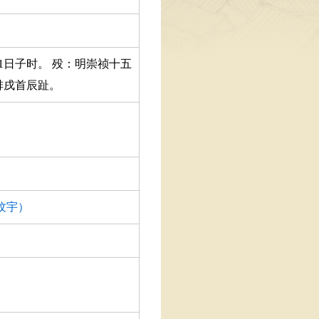
1日子时。 殁：明崇祯十五
四排戌首辰趾。
纹宇）