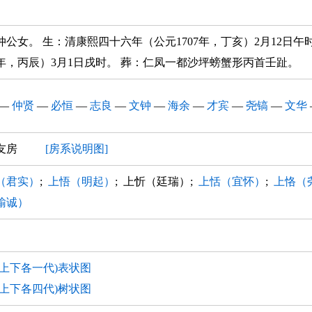
仲公女。 生：清康熙四十六年（公元1707年，丁亥）2月12日午
36年，丙辰）3月1日戌时。 葬：仁凤一都沙坪螃蟹形丙首壬趾。
—
仲贤
—
必恒
—
志良
—
文钟
—
海余
—
才宾
—
尧镐
—
文华
四友房
[房系说明图]
（君实）
;
上悟（明起）
; 上忻（廷瑞）;
上恬（宜怀）
;
上恪（
输诚）
(上下各一代)表状图
(上下各四代)树状图