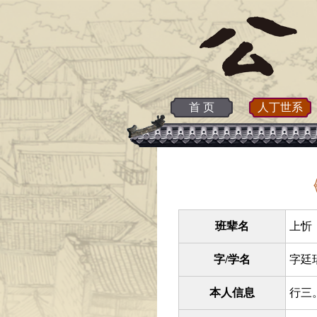
首 页
人丁世系
班辈名
上忻 
字/学名
字廷
本人信息
行三