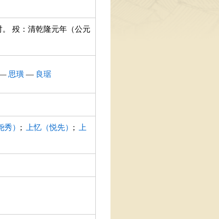
时。 殁：清乾隆元年（公元
—
思璜
—
良琚
尧秀）
;
上忆（悦先）
;
上