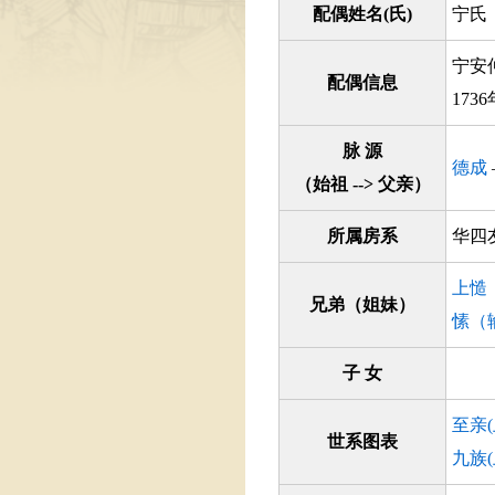
配偶姓名(氏)
宁氏
宁安
配偶信息
17
脉 源
德成
（始祖 --> 父亲）
所属房系
华
上慥
兄弟（姐妹）
愫（
子 女
至亲
世系图表
九族