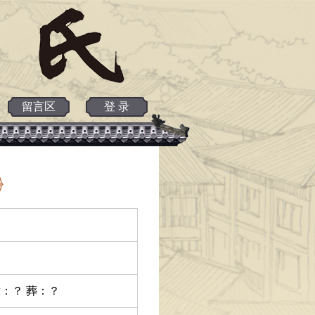
留言区
登 录
殁：？ 葬：？