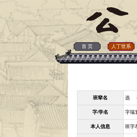
首 页
人丁世系
班辈名
选 （
字/学名
字瑞
本人信息
班字