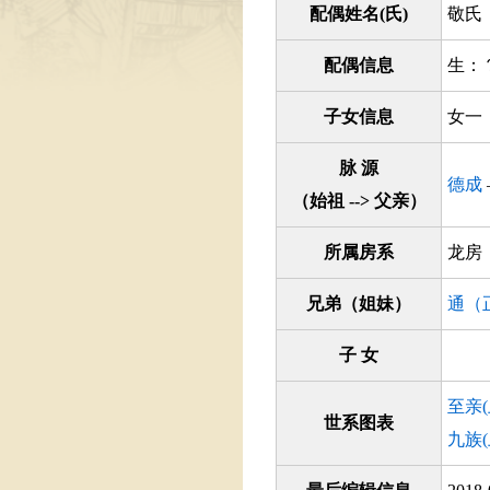
配偶姓名(氏)
敬氏
配偶信息
生：
子女信息
女一
脉 源
德成
（始祖 --> 父亲）
所属房系
龙
兄弟（姐妹）
通（
子 女
至亲
世系图表
九族