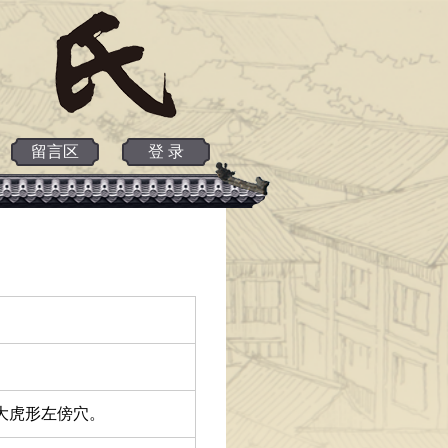
留言区
登 录
边大虎形左傍穴。