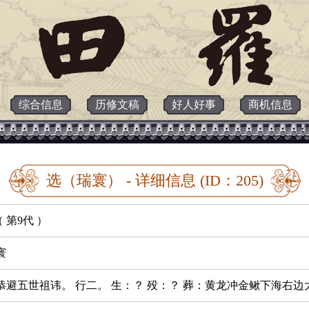
综合信息
历修文稿
好人好事
商机信息
选（瑞寰） - 详细信息 (ID：205)
 第9代 ）
寰
恭避五世祖讳。 行二。 生：？ 殁：？ 葬：黄龙冲金鳅下海右