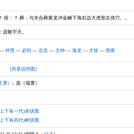
？ 殁：？ 葬：与夫合葬黄龙冲金鳅下海右边大虎形左傍穴。。
：适敬宇天。
—
仲贤
—
必恒
—
志良
—
文钟
—
海龙
—
才轸
—
尧蒋
房
[房系说明图]
正寰）
; 选（瑞寰）
(上下各一代)表状图
(上下各四代)树状图