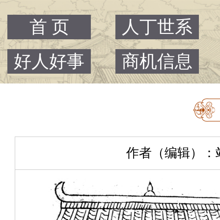
首 页
人丁世系
好人好事
商机信息
作者（编辑）：站主 |