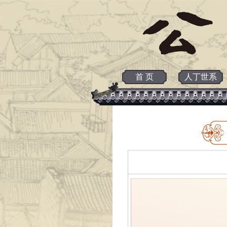
首 页
人丁世系