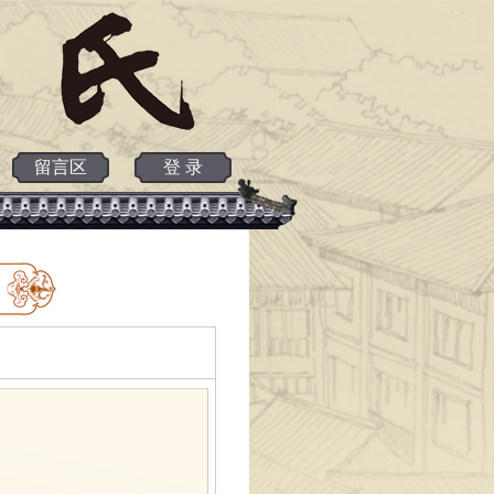
留言区
登 录