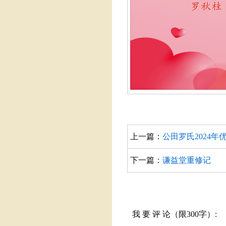
上一篇：
公田罗氏2024
下一篇：
谦益堂重修记
我 要 评 论（限300字）: