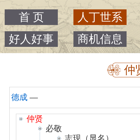
首 页
人丁世系
好人好事
商机信息
仲
德成
—
仲贤
必敬
志现（显名）