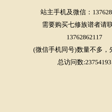
海圭（仲
站主手机及微信：1376286
武钟（景发）
必常（徽五）
需要购买七修族谱者请
13762862117
(微信手机同号)数量不多，
总访问数:23754193