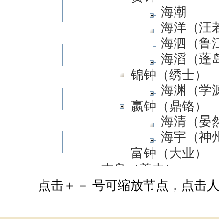
海潮
海洋（汪
海泗（鲁
海滔（蓬
锦钟（绣士）
海渊（学
嬴钟（鼎铬）
海清（晏
海宇（神
富钟（大业）
志良（善夫）
文钟
点击＋－ 号可缩放节点，点击人
海龙
海余（奇