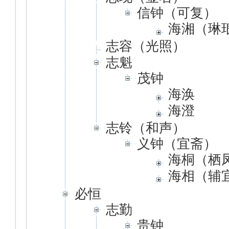
信钟（可复）
海湘（琳
志容（光照）
志魁
茂钟
海涣
海澄
志铃（和声）
义钟（宜斋）
海桐（栖
海相（辅
必恒
志勤
贵钟